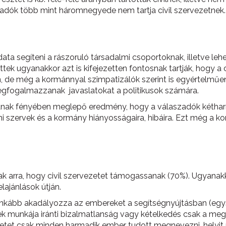
adók több mint háromnegyede nem tartja civil szervezetnek.
data segíteni a rászoruló társadalmi csoportoknak, illetve l
k ugyanakkor azt is kifejezetten fontosnak tartják, hogy a civi
, de még a kormánnyal szimpatizálók szerint is egyértelműen
egfogalmazzanak javaslatokat a politikusok számára.
yának fényében meglepő eredmény, hogy a válaszadók kétharm
mi szervek és a kormány hiányosságaira, hibáira. Ezt még a k
ak arra, hogy civil szervezetet támogassanak (70%). Ugyanak
ajánlások útján.
eginkább akadályozza az embereket a segítségnyújtásban (egy
lek munkája iránti bizalmatlanság vagy kételkedés csak a me
zetet csak minden harmadik ember tudott megnevezni, helyit