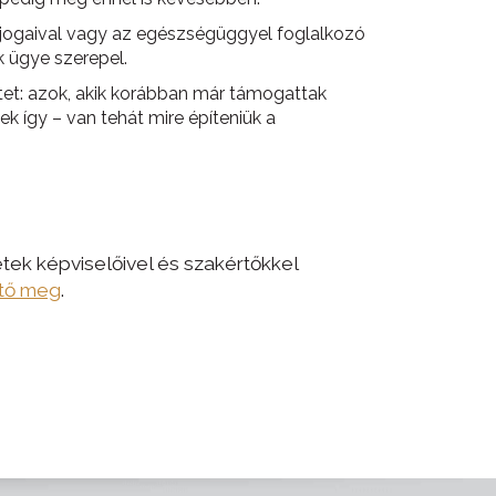
jogaival vagy az egészségüggyel foglalkozó
 ügye szerepel.
hitet: azok, akik korábban már támogattak
k így – van tehát mire építeniük a
etek képviselőivel és szakértőkkel
ető meg
.