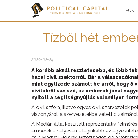
HUN
Tízből hét ember
2020-02-24
A korábbiaknál részletesebb, és több teki
hazai civil szektorról. Bár a válaszadók
mint egytizede számolt be arról, hogy ő 
civilekről van szó, az emberek jóval nag
nyitott a segítségnyújtás valamilyen form
A civil szféra, illetve egyes civil szervezetek 
viszonyáról, a szervezetekbe vetett bizalmáró
A Medián által készített reprezentatív felméré
emberek – helyesen – leginkább az egyesületek
és a Magyar Helsinki Bizottságot, de a Vörösker