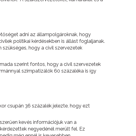
ehetőséget adni az állampolgároknak, hogy
lek politikai kérdésekben is állást foglaljanak.
 szükséges, hogy a civil szervezetek
ada szerint fontos, hogy a civil szervezetek
ormánnyal szimpatizálók 60 százaléka is így
kor csupán 36 százalék jelezte, hogy ezt
szerűen kevés információjuk van a
gkérdezettek negyedénél merült fel. Ez
 pedig még ennél is kevesebben.