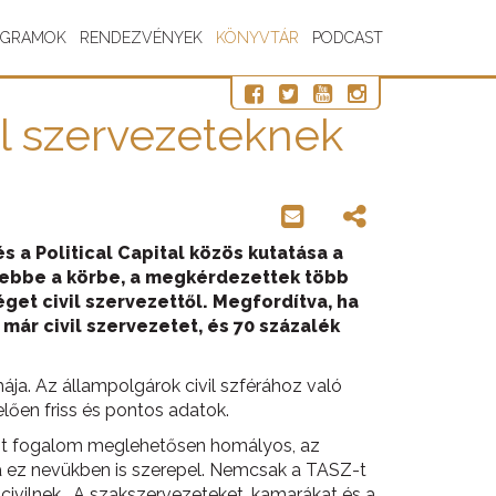
OGRAMOK
RENDEZVÉNYEK
KÖNYVTÁR
PODCAST
il szervezeteknek
 a Political Capital közös kutatása a
k ebbe a körbe, a megkérdezettek több
get civil szervezettől. Megfordítva, ha
ár civil szervezetet, és 70 százalék
émája. Az állampolgárok civil szférához való
lően friss és pontos adatok.
, mint fogalom meglehetősen homályos, az
ha ez nevükben is szerepel. Nemcsak a TASZ-t
m civilnek. A szakszervezeteket, kamarákat és a