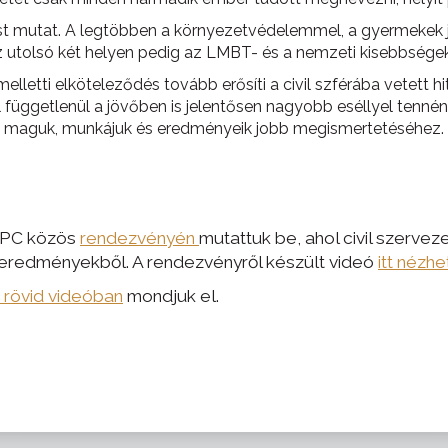
st mutat. A legtöbben a környezetvédelemmel, a gyermekek 
z utolsó két helyen pedig az LMBT- és a nemzeti kisebbségek
melletti elköteleződés tovább erősíti a civil szférába vetett 
 függetlenül a jövőben is jelentősen nagyobb eséllyel tennéne
iük maguk, munkájuk és eredményeik jobb megismertetéséhez.
a PC közös
rendezvényén
mutattuk be, ahol civil szervez
 eredményekből. A rendezvényről készült videó
itt nézh
 rövid videóban
mondjuk el.