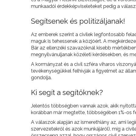
munkaadói érdekképviseleteket pedig a válasz
Segítsenek és politizáljanak!
Az emberek szerint a civilek legfontosabb fela
maguk is tehessenek a közjóért. A megkérdezette
Bár az ellenzéki szavazóknál kisebb mértékben
megnyilvánuljanak közéleti kérdésekben, és m
A kormányzat és a civil szféra viharos viszon
tevékenységükkel felhívják a figyelmet az álla
gondolja.
Ki segít a segítőknek?
Jelentős többségben vannak azok, akik nyitott
korábban már megtette, többségében 1%-os fel
A válaszok alapján az ismerethiány az, ami l
szervezetekről és azok munkájáról), míg a civi
összecseng azzal, hogy országos civil szerve