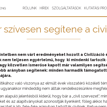
RÓLUNK
HÍREK
SZOLGÁLTATÁSOK
KUTATÁSI PR
ENG
 szívesen segítene a civ
ntetben nem várt eredményeket hozott a Civilizáció és
nak nem teljesen egyértelmű, hogy ki mindenki tartozi
vagy közvetlen ismerőse kapott már valamilyen segítsé
yobb arányban segítenek: minden harmadik támogatott m
ájára.
politikához való viszonya az elmúlt évek visszatérő közéleti t
l ugyanakkor mindeddig nem álltak rendelkezésünkre megfele
sen alapuló jelentésből kiderül, hogy bár a „civil szervezet”
et és az alapítványokat azonosítják ilyenként, főleg akkor, 
esztet is kb. fele-fele arányban tartották civilnek, illetve ne