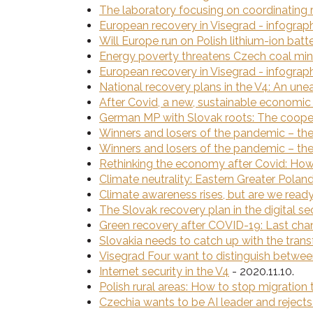
The laboratory focusing on coordinating 
European recovery in Visegrad - infograp
Will Europe run on Polish lithium-ion batt
Energy poverty threatens Czech coal min
European recovery in Visegrad - infograp
National recovery plans in the V4: An une
After Covid, a new, sustainable economi
German MP with Slovak roots: The cooper
Winners and losers of the pandemic – the
Winners and losers of the pandemic – the
Rethinking the economy after Covid: Ho
Climate neutrality: Eastern Greater Poland
Climate awareness rises, but are we rea
The Slovak recovery plan in the digital se
Green recovery after COVID-19: Last chanc
Slovakia needs to catch up with the transf
Visegrad Four want to distinguish between ‘
Internet security in the V4
- 2020.11.10.
Polish rural areas: How to stop migration t
Czechia wants to be AI leader and rejects