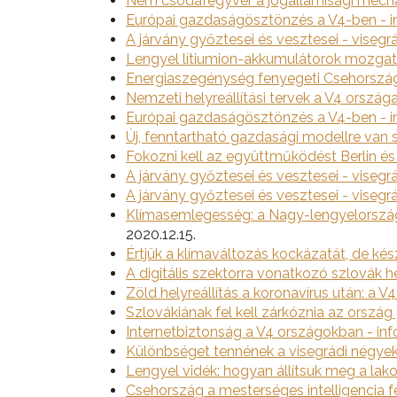
Nem csodafegyver a jogállamisági mec
Európai gazdaságösztönzés a V4-ben - in
A járvány győztesei és vesztesei - visegr
Lengyel lítiumion-akkumulátorok mozgat
Energiaszegénység fenyegeti Csehország
Nemzeti helyreállítási tervek a V4 orszá
Európai gazdaságösztönzés a V4-ben - in
Új, fenntartható gazdasági modellre van 
Fokozni kell az együttműködést Berlin é
A járvány győztesei és vesztesei - visegr
A járvány győztesei és vesztesei - visegr
Klímasemlegesség: a Nagy-lengyelországi
2020.12.15.
Értjük a klímaváltozás kockázatát, de ké
A digitális szektorra vonatkozó szlovák he
Zöld helyreállítás a koronavírus után: a 
Szlovákiának fel kell zárkóznia az orsz
Internetbiztonság a V4 országokban - inf
Különbséget tennének a visegrádi négyek 
Lengyel vidék: hogyan állítsuk meg a la
Csehország a mesterséges intelligencia f