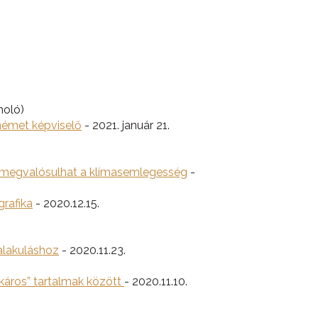
moló)
német képviselő
- 2021. január 21.
ol megvalósulhat a klímasemlegesség
-
grafika
- 2020.12.15.
alakuláshoz
- 2020.11.23.
„káros” tartalmak között
- 2020.11.10.