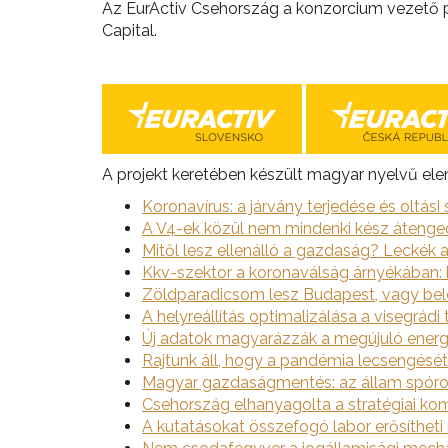
Az EurActiv Csehország a konzorcium vezető par
Capital.
A projekt keretében készült magyar nyelvű el
Koronavírus: a járvány terjedése és oltási 
A V4-ek közül nem mindenki kész áteng
Mitől lesz ellenálló a gazdaság? Leckék a
Kkv-szektor a koronaválság árnyékában:
Zöldparadicsom lesz Budapest, vagy bel
A helyreállítás optimalizálása a visegrádi
Új adatok magyarázzák a megújuló energ
Rajtunk áll, hogy a pandémia lecsengését 
Magyar gazdaságmentés: az állam spórol
Csehország elhanyagolta a stratégiai kom
A kutatásokat összefogó labor erősíthet