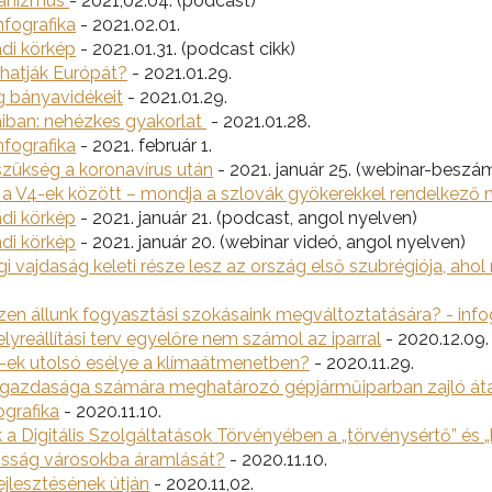
hanizmus
- 2021,02.04. (podcast)
fografika
- 2021.02.01.
ádi körkép
- 2021.01.31. (podcast cikk)
hatják Európát?
- 2021.01.29.
 bányavidékeit
- 2021.01.29.
gaiban: nehézkes gyakorlat
- 2021.01.28.
fografika
- 2021. február 1.
szükség a koronavírus után
- 2021. január 25. (webinar-beszá
s a V4-ek között – mondja a szlovák gyökerekkel rendelkező 
ádi körkép
- 2021. január 21. (podcast, angol nyelven)
ádi körkép
- 2021. január 20. (webinar videó, angol nyelven)
 vajdaság keleti része lesz az ország első szubrégiója, ah
szen állunk fogyasztási szokásaink megváltoztatására? - info
lyreállítási terv egyelőre nem számol az iparral
- 2020.12.09.
V4-ek utolsó esélye a klímaátmenetben?
- 2020.11.29.
ág gazdasága számára meghatározó gépjárműiparban zajló át
ografika
- 2020.11.10.
a Digitális Szolgáltatások Törvényében a „törvénysértő” és 
kosság városokba áramlását?
- 2020.11.10.
ejlesztésének útján
- 2020.11,02.