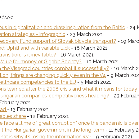
zések:
s in digitalization and draw inspiration from the Baltic
- 24 
tion strategies - infographic
- 23 March 2021
Recovery Fund support of Slovak bicycle transport?
- 19 Marc
: Uphill and with variable luck
- 18 March 2021
ansition. Is it inevitable?
- 16 March 2021
Value for money or Gigabit Society?
- 10 March 2021
 the Visegrad countries combat it successfully?
- 10 March 
ion, things are changing quickly even in the V4
- 9 March 202
healthcare competencies to the EU
- 5 March 2021
 learned after the 2008 crisis and what it means for today
 Hungarian companies’ competitiveness heading?
- 23 Februar
February 2021
grad
- 13 February 2021
ables share
- 12 February 2021
we face a „time of great corruption” once the pandemic is over
t the Hungarian government in the long-term
- 11 February 
at is why it’s losing the information war
- 9 February 2021