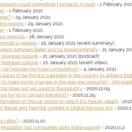
research could strengthen Hungary’s AI push
- 1 February 202
hic
- 1 February 2021
eries?
- 29 January 2021
ing regions
- 29 January 2021
hic
- 1 February 2021
asy exercise
- 28 January 2021
c model is needed
- 25 January 2021 (event summary)
ation between Berlin and V4 should intensify
- 21 January 20
 Visegrad outlook
- 21 January 2021 (podcast)
 Visegrad outlook
- 20 January 2021 (event video)
w can Hungary be more competitive?
- 4 January, 2021
 wants to be the first subregion in the country to achieve tha
dy to make some changes in the way we consume? - infograp
ctor does not yet count in the industry
- 2020.12.09.
e for V4 to climate transition?
- 2020.11.29.
ormation of the car sector on which it is heavily reliant
- 2020
illegal’ and ‘harmful’ content in Digital Services Act
- 2020.11
o cities?
- 2020.11.10.
 regulation, but companies lacks state support
- 2020.11.2.