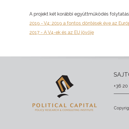
A projekt két korábbi együttműködés folytatása,
2019 - V4: 2019 a fontos döntések éve az Euró
2017 - A V4-ek és az EU jövője
SAJT
+36 20
Copyrigh