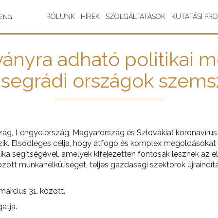
RÓLUNK
HÍREK
SZOLGÁLTATÁSOK
KUTATÁSI PR
ENG
ványra adható politikai
visegrádi országok szem
ág, Lengyelország, Magyarország és Szlovákia) koronavírus-
ozik. Elsődleges célja, hogy átfogó és komplex megoldásokat
itika segítségével, amelyek kifejezetten fontosak lesznek az
ott munkanélküliséget, teljes gazdasági szektorok újraindítá
március 31. között.
atja.