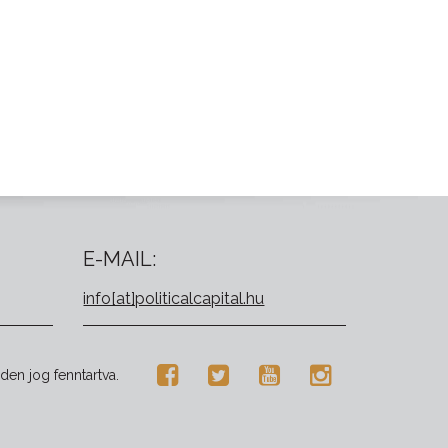
E-MAIL:
info[at]politicalcapital.hu
den jog fenntartva.