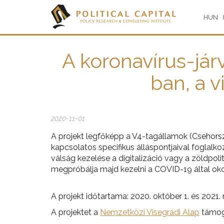
HUN
A koronavírus-jár
ban, a 
2020-11-01
A projekt legfőképp a V4-tagállamok (Csehorsz
kapcsolatos specifikus álláspontjaival foglalk
válság kezelése a digitalizáció vagy a zöldpol
megpróbálja majd kezelni a COVID-19 által okoz
A projekt időtartama: 2020. október 1. és 2021. 
A projektet a
Nemzetközi Visegrádi Alap
támog