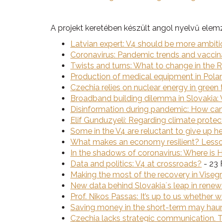
A projekt keretében készült angol nyelvű elem
Latvian expert: V4 should be more ambitiou
Coronavirus: Pandemic trends and vaccina
Twists and turns: What to change in the 
Production of medical equipment in Poland
Czechia relies on nuclear energy in green tr
Broadband building dilemma in Slovakia: 
Disinformation during pandemic: How can
Elif Gunduzyeli: Regarding climate protect
Some in the V4 are reluctant to give up 
What makes an economy resilient? Lessons
In the shadows of coronavirus: Where is
Data and politics: V4 at crossroads?
- 23 
Making the most of the recovery in Vise
New data behind Slovakia´s leap in renew
Prof. Nikos Passas: It’s up to us whether 
Saving money in the short-term may haun
Czechia lacks strategic communication. Th