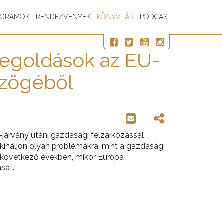
OGRAMOK
RENDEZVÉNYEK
KÖNYVTÁR
PODCAST
 megoldások az EU-
szögéből
járvány utáni gazdasági felzárkózással
 kínáljon olyan problémákra, mint a gazdasági
 elkövetkező években, mikor Európa
sát.