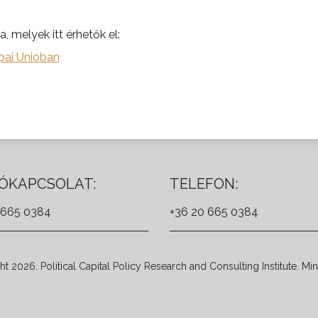
 melyek itt érhetők el:
pai Unióban
ÓKAPCSOLAT:
TELEFON:
 665 0384
+36 20 665 0384
t 2026. Political Capital Policy Research and Consulting Institute. Min