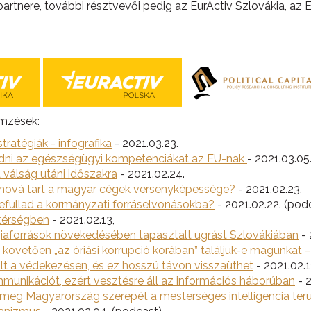
tnere, további résztvevői pedig az EurActiv Szlovákia, az E
emzések:
stratégiák - infografika
- 2021.03.23.
edni az egészségügyi kompetenciákat az EU-nak
- 2021.03.05
 válság utáni időszakra
- 2021.02.24.
 hová tart a magyar cégek versenyképessége?
- 2021.02.23.
efullad a kormányzati forráselvonásokba?
- 2021.02.22. (pod
 térségben
- 2021.02.13,
iaforrások növekedésében tapasztalt ugrást Szlovákiában
- 
követően „az óriási korrupció korában” találjuk-e magunkat –
t a védekezésen, és ez hosszú távon visszaüthet
- 2021.02.1
munikációt, ezért vesztésre áll az információs háborúban
- 2
i meg Magyarország szerepét a mesterséges intelligencia ter