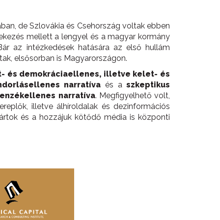
ában, de Szlovákia és Csehország voltak ebben
édekezés mellett a lengyel és a magyar kormány
. Bár az intézkedések hatására az első hullám
tak, elsősorban is Magyarországon.
- és demokráciaellenes, illetve kelet- és
dorlásellenes narratíva
és a
szkeptikus
lenzékellenes narratíva
. Megfigyelhető volt,
eplők, illetve álhíroldalak és dezinformációs
ártok és a hozzájuk kötődő média is központi