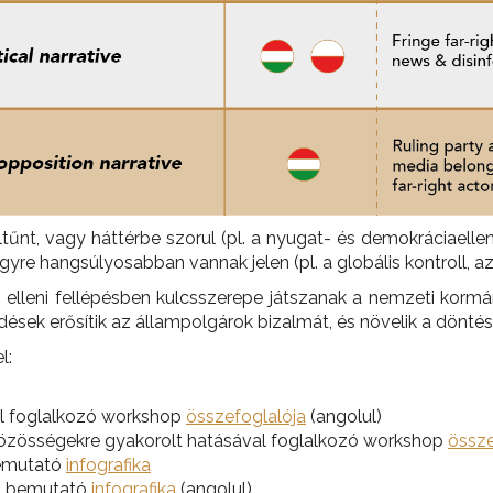
nt, vagy háttérbe szorul (pl. a nyugat- és demokráciaellenes
yre hangsúlyosabban vannak jelen (pl. a globális kontroll, az 
 elleni fellépésben kulcsszerepe játszanak a nemzeti kormá
ések erősítik az állampolgárok bizalmát, és növelik a dönté
l:
val foglalkozó workshop
összefoglalója
(angolul)
közösségekre gyakorolt hatásával foglalkozó workshop
össze
bemutató
infografika
at bemutató
infografika
(angolul)