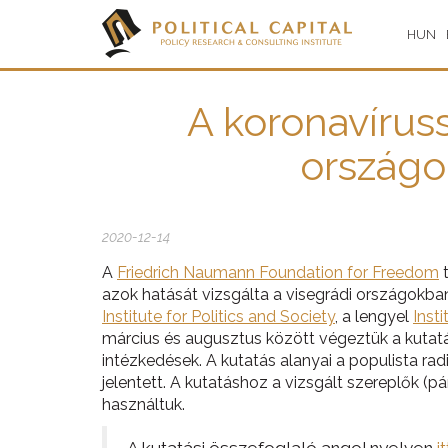
HUN
A koronavíruss
országo
2020-12-14
A
Friedrich Naumann Foundation for Freedom
t
azok hatását vizsgálta a visegrádi országokba
Institute for Politics and Society
, a lengyel
Insti
március és augusztus között végeztük a kutatá
intézkedések. A kutatás alanyai a populista ra
jelentett. A kutatáshoz a vizsgált szereplők (p
használtuk.