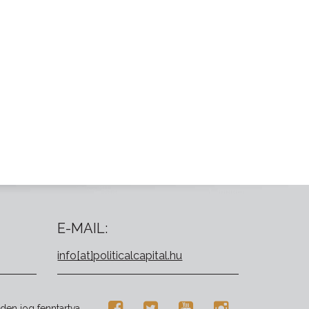
E-MAIL:
info[at]politicalcapital.hu
den jog fenntartva.