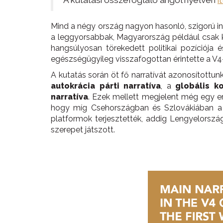
A kutatási összefoglaló angol nyelven
i
Mind a négy ország nagyon hasonló, szigorú i
a leggyorsabbak, Magyarország például csak ké
hangsúlyosan törekedett politikai pozíciója 
egészségügyileg visszafogottan érintette a V
A kutatás során öt fő narratívát azonosítottu
autokrácia párti narratíva
, a
globális ko
narratíva
. Ezek mellett megjelent még egy er
hogy míg Csehországban és Szlovákiában a bea
platformok terjesztették, addig Lengyelorsz
szerepet játszott.