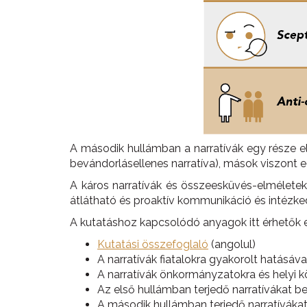
A második hullámban a narratívák egy része eltű
bevándorlásellenes narratíva), mások viszont eg
A káros narratívák és összeesküvés-elméletek
átlátható és proaktív kommunikáció és intézked
A kutatáshoz kapcsolódó anyagok itt érhetők e
Kutatási összefoglaló
(angolul)
A narratívák fiatalokra gyakorolt hatásá
A narratívák önkormányzatokra és helyi 
Az első hullámban terjedő narratívákat 
A második hullámban terjedő narratívák