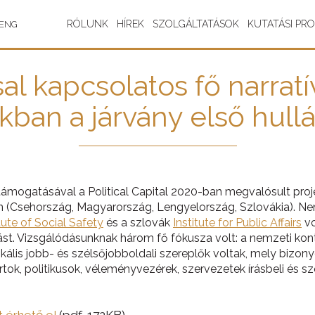
RÓLUNK
HÍREK
SZOLGÁLTATÁSOK
KUTATÁSI PR
ENG
al kapcsolatos fő narratí
kban a járvány első hullá
ámogatásával a Political Capital 2020-ban megvalósult proje
n (Csehország, Magyarország, Lengyelország, Szlovákia). Ne
tute of Social Safety
és a szlovák
Institute for Public Affairs
vo
st. Vizsgálódásunknak három fő fókusza volt: a nemzeti kont
dikális jobb- és szélsőjobboldali szereplők voltak, mely bizo
ártok, politikusok, véleményvezérek, szervezetek írásbeli és s