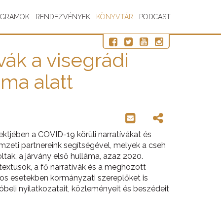
OGRAMOK
RENDEZVÉNYEK
KÖNYVTÁR
PODCAST
vák a visegrádi
ma alatt
ktjében a COVID-19 körüli narratívákat és
mzeti partnereink segítségével, melyek a cseh
ltak, a járvány első hulláma, azaz 2020.
extusok, a fő narratívák és a meghozott
nyos esetekben kormányzati szereplőket is
zóbeli nyilatkozatait, közleményeit és beszédeit