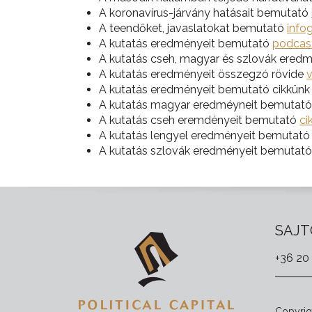
A koronavírus-járvány hatásait bemutató
A teendőket, javaslatokat bemutató
infog
A kutatás eredményeit bemutató
podcas
A kutatás cseh, magyar és szlovák ered
A kutatás eredményeit összegzó rövide
A kutatás eredményeit bemutató cikkünk
A kutatás magyar eredméyneit bemutató
A kutatás cseh eremdényeit bemutató
ci
A kutatás lengyel eredményeit bemutat
A kutatás szlovák eredményeit bemutat
SAJT
+36 20
Copyrigh