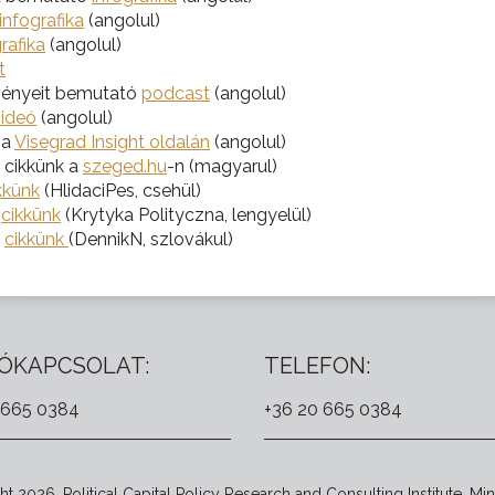
infografika
(angolul)
rafika
(angolul)
t
ményeit bemutató
podcast
(angolul)
videó
(angolul)
 a
Visegrad Insight oldalán
(angolul)
 cikkünk a
szeged.hu
-n (magyarul)
kkünk
(HlidaciPes, csehül)
ó
cikkünk
(Krytyka Polityczna, lengyelül)
ó
cikkünk
(DennikN, szlovákul)
ÓKAPCSOLAT:
TELEFON:
 665 0384
+36 20 665 0384
t 2026. Political Capital Policy Research and Consulting Institute. Min