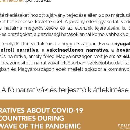
tt érhető el
(pdf, 172KB).
ntézkedéseket hozott a járvány terjedése ellen 2020 március
t hét késéssel követte őket. A járvány elleni gyakorlati v
és hatalma megerősítésére és az ellenzék lejáratására is
4-es országokat, a gazdasági hatások annál komolyabbak vol
nk, melyek jelen voltak mind a négy országban. Ezek a
nyugat
ntroll narratíva
, a
vakcinaellenes narratíva
, a
beván
ős narratíva, amely főleg Magyarországon volt jelen: az
el
zonosított narratívákat elsősorban szélsőjobboldali szer
ágban és Magyarországon ezek mellett sokszor a kormányp
A fő narratívák és terjesztőik áttekintése