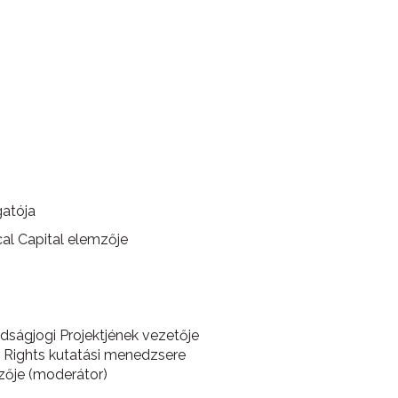
gatója
ical Capital elemzője
dságjogi Projektjének vezetője
l Rights kutatási menedzsere
mzője (moderátor)