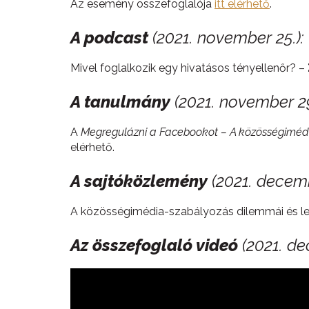
Az esemény összefoglalója
itt elérhető
.
A podcast
(2021. november 25.):
Mivel foglalkozik egy hivatásos tényellenőr? –
A tanulmány
(2021. november 29
A
Megregulázni a Facebookot – A közösségimédi
elérhető.
A sajtóközlemény
(2021. decemb
A közösségimédia-szabályozás dilemmái és le
Az összefoglaló videó
(2021. de