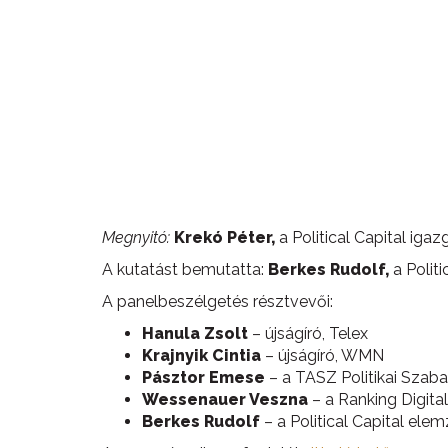
Megnyitó:
Krekó Péter,
a Political Capital igaz
A kutatást bemutatta:
Berkes Rudolf,
a Polit
A panelbeszélgetés résztvevői:
Hanula Zsolt
– újságíró, Telex
Krajnyik Cintia
– újságíró, WMN
Pásztor Emese
– a TASZ Politikai Szaba
Wessenauer Veszna
– a Ranking Digita
Berkes Rudolf
– a Political Capital ele