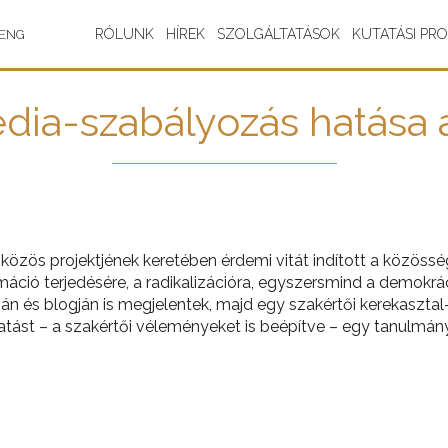
RÓLUNK
HÍREK
SZOLGÁLTATÁSOK
KUTATÁSI PR
ENG
dia-szabályozás hatása 
közös projektjének keretében érdemi vitát indított a közössé
máció terjedésére, a radikalizációra, egyszersmind a demokráci
pján és blogján is megjelentek, majd egy szakértői kerekaszta
tatást – a szakértői véleményeket is beépítve – egy tanulmán