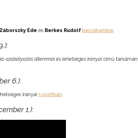
Záborszky Ede
és
Berkes Rudolf
beszélgetése
.
.):
a-szabályozás dilemmái és lehetséges irányai
című tanulmány
er 6.):
hetséges irányai
5 pontban
.
cember 1.):