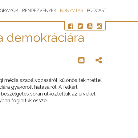
OGRAMOK
RENDEZVÉNYEK
KÖNYVTÁR
PODCAST
a demokráciára
gi média szabályozásáról, különös tekintettel
ára gyakorolt hatásairól. A felkért
l-beszélgetés során ütköztettük az érveket,
yban foglaltuk össze.