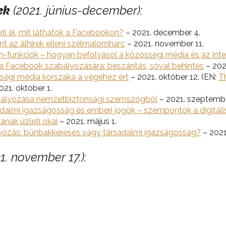
kek
(2021. június-december)
:
ti el, mit láthatok a Facebookon?
– 2021. december 4.
nt az álhírek elleni szélmalomharc
– 2021. november 11.
-funkciók – hogyan befolyásol a közösségi média és az inte
 a Facebook szabályozására: beszántás, sóval behintés
– 202
ségi média korszaka a végéhez ért
– 2021. október 12. (EN:
T
021. október 1.
bályozása nemzetbiztonsági szemszögből
– 2021. szeptembe
adalmi igazságosság és emberi jogok – szempontok a digitá
ának üzleti okai
– 2021. május 1.
ozás: bűnbakkeresés vagy társadalmi igazságosság?
– 2021.
1. november 17.):