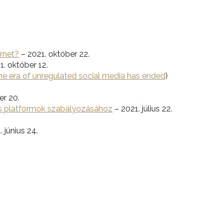
rnet?
– 2021. október 22.
1. október 12.
he era of unregulated social media has ended
)
r 20.
lis platformok szabályozásához
– 2021. július 22.
 június 24.