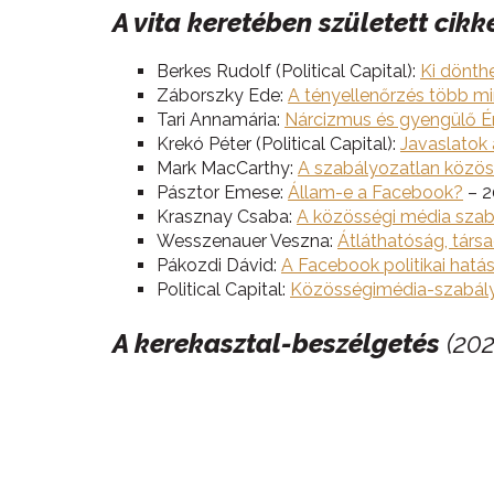
A vita keretében született cik
Berkes Rudolf (Political Capital):
Ki dönthe
Záborszky Ede:
A tényellenőrzés több mi
Tari Annamária:
Nárcizmus és gyengülő Én
Krekó Péter (Political Capital):
Javaslatok
Mark MacCarthy:
A szabályozatlan közös
Pásztor Emese:
Állam-e a Facebook?
– 2
Krasznay Csaba:
A közösségi média sza
Wesszenauer Veszna:
Átláthatóság, társ
Pákozdi Dávid:
A Facebook politikai hatás
Political Capital:
Közösségimédia-szabály
A kerekasztal-beszélgetés
(202