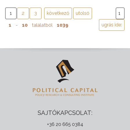
1
2
3
következő
utolsó
1
-
10
találatból
1039
SAJTÓKAPCSOLAT:
+36 20 665 0384