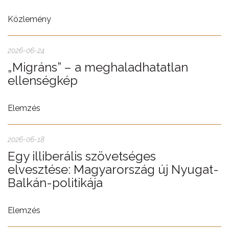
Közlemény
2026-06-24
„Migráns” – a meghaladhatatlan
ellenségkép
Elemzés
2026-06-18
Egy illiberális szövetséges
elvesztése: Magyarország új Nyugat-
Balkán-politikája
Elemzés