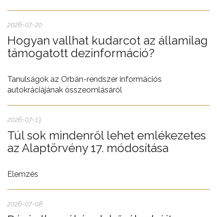
2026-07-20
Hogyan vallhat kudarcot az államilag
támogatott dezinformáció?
Tanulságok az Orbán-rendszer információs
autokráciájának összeomlásáról
2026-07-13
Túl sok mindenről lehet emlékezetes
az Alaptörvény 17. módosítása
Elemzés
2026-07-08