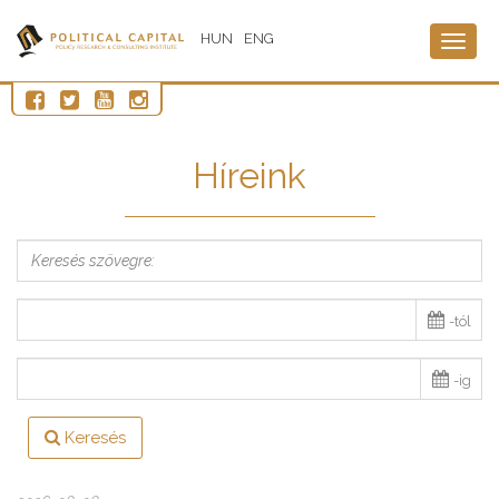
HUN
ENG
Togg
navig
Híreink
-tól
-ig
Keresés