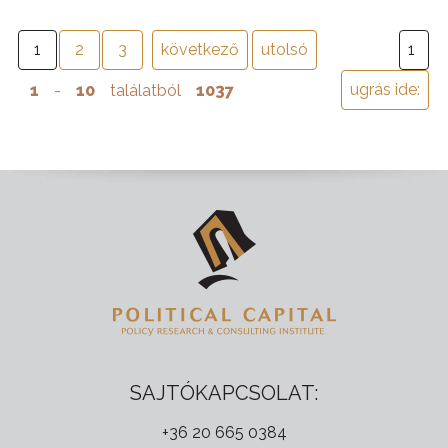
1
2
3
következő
utolsó
1
-
10
találatból
1037
SAJTÓKAPCSOLAT:
+36 20 665 0384