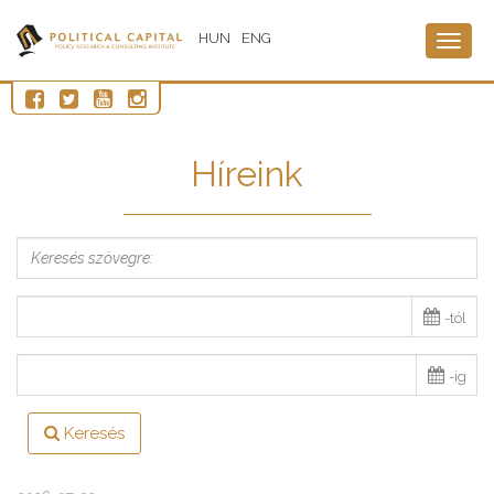
HUN
ENG
Togg
navig
Híreink
-tól
-ig
Keresés