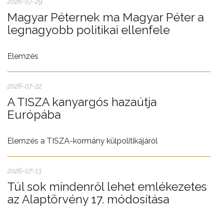
2026-07-29
Magyar Péternek ma Magyar Péter a
legnagyobb politikai ellenfele
Elemzés
2026-07-22
A TISZA kanyargós hazaútja
Európába
Elemzés a TISZA-kormány külpolitikájáról
2026-07-13
Túl sok mindenről lehet emlékezetes
az Alaptörvény 17. módosítása