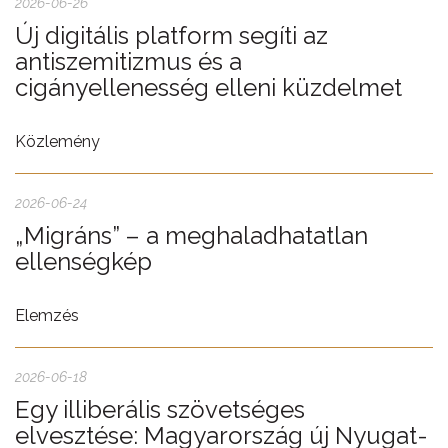
2026-06-26
Új digitális platform segíti az
antiszemitizmus és a
cigányellenesség elleni küzdelmet
Közlemény
2026-06-24
„Migráns” – a meghaladhatatlan
ellenségkép
Elemzés
2026-06-18
Egy illiberális szövetséges
elvesztése: Magyarország új Nyugat-