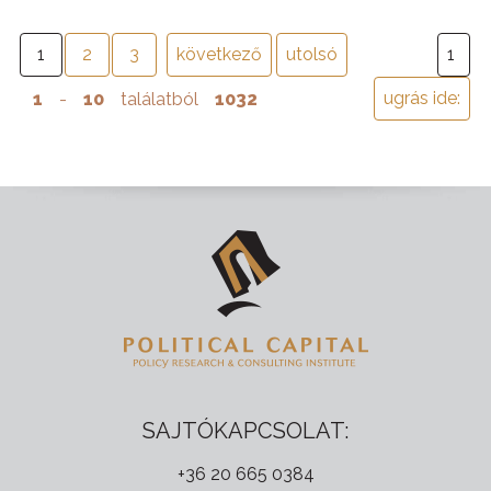
1
2
3
következő
utolsó
1
-
10
találatból
1032
SAJTÓKAPCSOLAT:
+36 20 665 0384