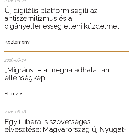
2026-06-26
Új digitális platform segíti az
antiszemitizmus és a
cigányellenesség elleni küzdelmet
Közlemény
2026-06-24
„Migráns” – a meghaladhatatlan
ellenségkép
Elemzés
2026-06-18
Egy illiberális szövetséges
elvesztése: Magyarország új Nyugat-