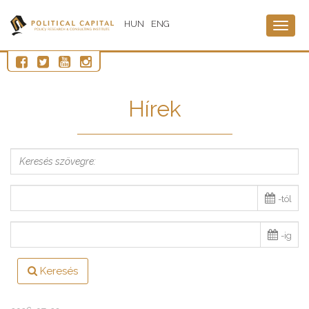
HUN
ENG
Togg
navig
Hírek
-tól
-ig
Keresés