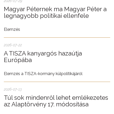
2026-07-29
Magyar Péternek ma Magyar Péter a
legnagyobb politikai ellenfele
Elemzés
2026-07-22
A TISZA kanyargós hazaútja
Európába
Elemzés a TISZA-kormány külpolitikájáról
2026-07-13
Túl sok mindenről lehet emlékezetes
az Alaptörvény 17. módosítása